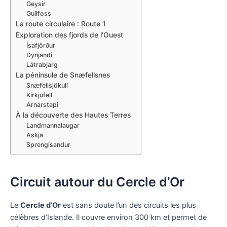
Geysir
Gullfoss
La route circulaire : Route 1
Exploration des fjords de l’Ouest
Ísafjörður
Dynjandi
Látrabjarg
La péninsule de Snæfellsnes
Snæfellsjökull
Kirkjufell
Arnarstapi
À la découverte des Hautes Terres
Landmannalaugar
Askja
Sprengisandur
Circuit autour du Cercle d’Or
Le
Cercle d’Or
est sans doute l’un des circuits les plus
célèbres d’Islande. Il couvre environ 300 km et permet de