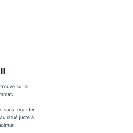
ll
trouve sur la
ommet.
e sans regarder
au situé juste à
holmur.