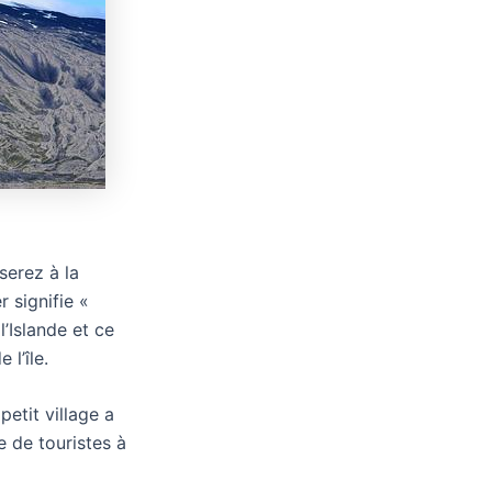
serez à la
r signifie «
’Islande et ce
 l’île.
etit village a
e de touristes à