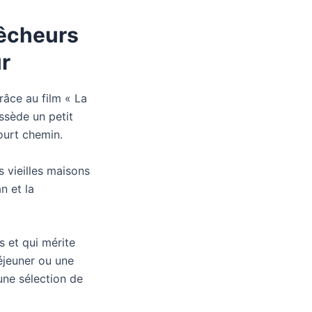
pêcheurs
r
râce au film « La
ossède un petit
court chemin.
 vieilles maisons
n et la
s et qui mérite
déjeuner ou une
une sélection de