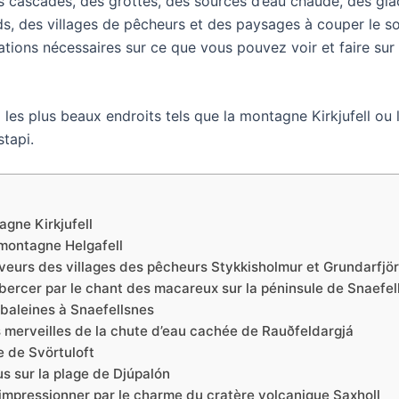
s cascades, des grottes, des sources d’eau chaude, des glac
ds, des villages de pêcheurs et des paysages à couper le s
ations nécessaires sur ce que vous pouvez voir et faire sur
les plus beaux endroits tels que la montagne Kirkjufell ou l
tapi.
agne Kirkjufell
montagne Helgafell
veurs des villages des pêcheurs Stykkisholmur et Grundarfjö
bercer par le chant des macareux sur la péninsule de Snaefel
baleines à Snaefellsnes
 merveilles de la chute d’eau cachée de Rauðfeldargjá
re de Svörtuloft
 sur la plage de Djúpalón
impressionner par le charme du cratère volcanique Saxholl