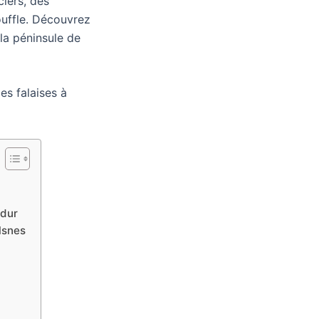
iers, des
ouffle. Découvrez
 la péninsule de
es falaises à
rdur
lsnes