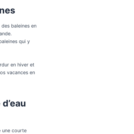
snes
n des baleines en
lande.
aleines qui y
rdur en hiver et
vos vacances en
 d’eau
re une courte