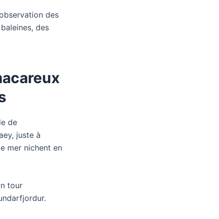
’observation des
baleines, des
macareux
s
le de
aey, juste à
de mer nichent en
un tour
undarfjordur.