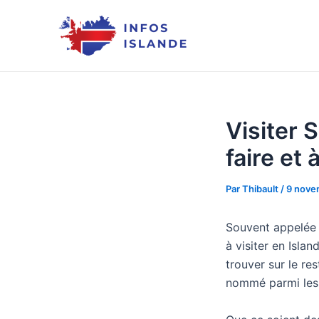
Aller
au
contenu
Visiter 
faire et 
Par
Thibault
/
9 nove
Souvent appelée «
à visiter en Islan
trouver sur le res
nommé parmi les 