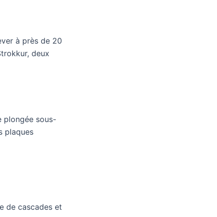
ever à près de 20
Strokkur, deux
de plongée sous-
es plaques
de de cascades et