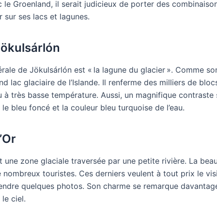
 le Groenland, il serait judicieux de porter des combinaiso
 sur ses lacs et lagunes.
Jökulsárlón
térale de Jökulsárlón est « la lagune du glacier ». Comme son
nd lac glaciaire de l’Islande. Il renferme des milliers de blo
u à très basse température. Aussi, un magnifique contraste 
 le bleu foncé et la couleur bleu turquoise de l’eau.
’Or
t une zone glaciale traversée par une petite rivière. La bea
 nombreux touristes. Ces derniers veulent à tout prix le visi
rendre quelques photos. Son charme se remarque davantag
le ciel.