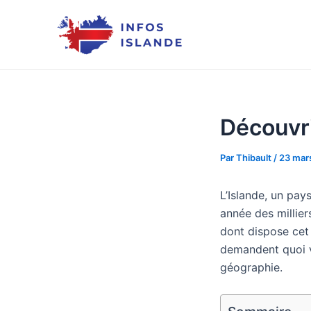
Aller
au
contenu
Découvri
Par
Thibault
/
23 mar
L’Islande, un pa
année des millier
dont dispose cet 
demandent quoi vi
géographie.