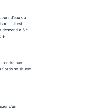
 cours d’eau du
spose. Il est
éo descend à 5 °
die.
us rendre aux
 fjords se situent
icier d’un