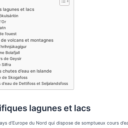
 lagunes et lacs
ökulsárlón
d’Or
atn
de l’ouest
 de volcans et montagnes
hríhnjúkagígur
e Bolafjall
s de Geysir
 Silfra
s chutes d’eau en Islande
e de Skogafoss
 d’eau de Dettifoss et Seljalandsfoss
fiques lagunes et lacs
 pays d’Europe du Nord qui dispose de somptueux cours d’e