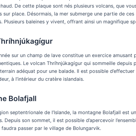
chaud. De cette plaque sont nés plusieurs volcans, que vou
s sur place. Désormais, la mer submerge une partie de ces 
. Plusieurs baleines y vivent, offrant ainsi un magnifique sp
Thríhnjúkagígur
onnée sur un champ de lave constitue un exercice amusant 
entiques. Le volcan Thríhnjúkagígur qui sommeille depuis 
e terrain adéquat pour une balade. Il est possible d’effectue
ur, à l’intérieur du cratère islandais.
e Bolafjall
gion septentrionale de l’Islande, la montagne Bolafjall est 
 Depuis son sommet, il est possible d’apercevoir l’ensemble
l faudra passer par le village de Bolungarvik.