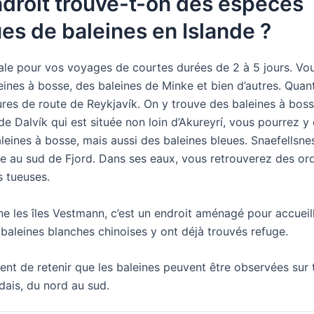
ndroit trouve-t-on des espèces
es de baleines en Islande ?
ale pour vos voyages de courtes durées de 2 à 5 jours. Vou
ines à bosse, des baleines de Minke et bien d’autres. Quant 
ures de route de Reykjavík. On y trouve des baleines à bos
 de Dalvík qui est située non loin d’Akureyrí, vous pourrez 
eines à bosse, mais aussi des baleines bleues. Snaefellsnes,
uée au sud de Fjord. Dans ses eaux, vous retrouverez des o
s tueuses.
e les îles Vestmann, c’est un endroit aménagé pour accueil
 baleines blanches chinoises y ont déjà trouvés refuge.
nvient de retenir que les baleines peuvent être observées sur 
ndais, du nord au sud.