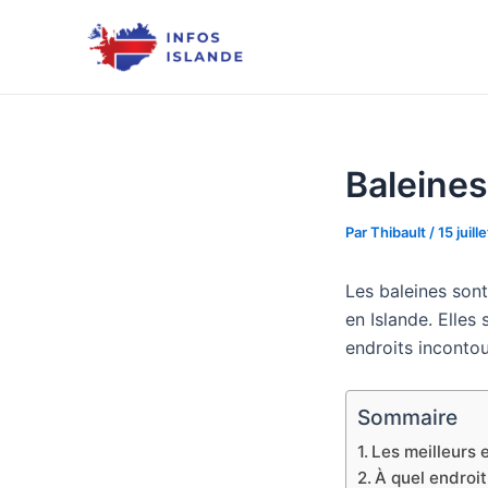
Aller
au
contenu
Baleines
Par
Thibault
/
15 juil
Les baleines sont
en Islande. Elles
endroits incontou
Sommaire
Les meilleurs 
À quel endroi