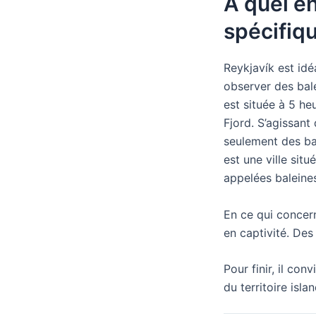
À quel e
spécifiqu
Reykjavík est idé
observer des bale
est située à 5 he
Fjord. S’agissant
seulement des bal
est une ville sit
appelées baleine
En ce qui concern
en captivité. Des
Pour finir, il co
du territoire isla