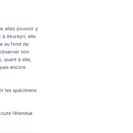
s allez pouvoir y
à Akureyrí, elle
se au fond de
y observer non
 quant à elle,
rques encore
lir les spécimens
toute l’étendue