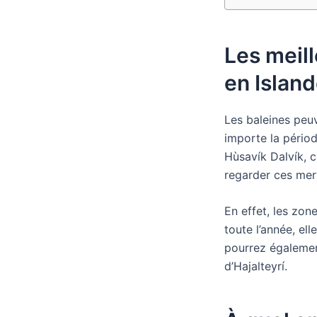
Les meill
en Islan
Les baleines peuv
importe la périod
Hùsavík Dalvík, c
regarder ces merv
En effet, les zon
toute l’année, el
pourrez égalemen
d’Hajalteyrí.