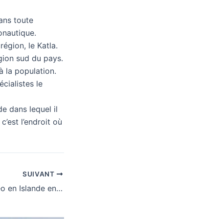
dans toute
onautique.
région, le Katla.
égion sud du pays.
 la population.
cialistes le
e dans lequel il
c’est l’endroit où
SUIVANT
Quelle est la météo en Islande en Mars ?