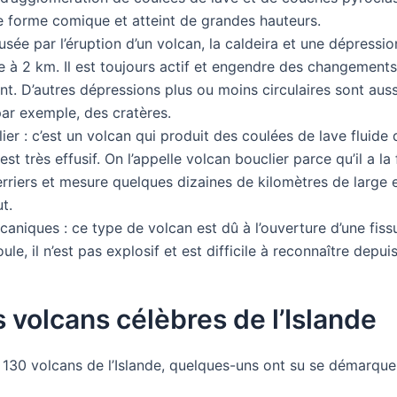
 forme comique et atteint de grandes hauteurs.
usée par l’éruption d’un volcan, la caldeira et une dépressio
e à 2 km. Il est toujours actif et engendre des changement
nt. D’autres dépressions plus ou moins circulaires sont aus
, par exemple, des cratères.
ier : c’est un volcan qui produit des coulées de lave fluide
est très effusif. On l’appelle volcan bouclier parce qu’il a l
rriers et mesure quelques dizaines de kilomètres de large e
t.
lcaniques : ce type de volcan est dû à l’ouverture d’une fiss
oule, il n’est pas explosif et est difficile à reconnaître depui
 volcans célèbres de l’Islande
 130 volcans de l’Islande, quelques-uns ont su se démarquer.