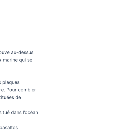
trouve au-dessus
s-marine qui se
s plaques
tre. Pour combler
tituées de
situé dans l’océan
basaltes