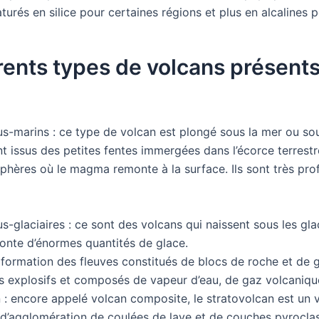
turés en silice pour certaines régions et plus en alcalines p
rents types de volcans présent
s-marins : ce type de volcan est plongé sous la mer ou sous
 issus des petites fentes immergées dans l’écorce terrestr
sphères où le magma remonte à la surface. Ils sont très prof
s-glaciaires : ce sont des volcans qui naissent sous les glac
fonte d’énormes quantités de glace.
 formation des fleuves constitués de blocs de roche et de gl
s explosifs et composés de vapeur d’eau, de gaz volcaniqu
 : encore appelé volcan composite, le stratovolcan est un 
 d’agglomération de coulées de lave et de couches pyroclast