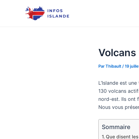
Aller
au
contenu
Volcans 
Par
Thibault
/
19 juil
L’Islande est une
130 volcans acti
nord-est. Ils ont
Nous vous présent
Sommaire
Que disent les