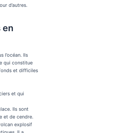
our d’autres.
s en
 l’océan. Ils
e qui constitue
onds et difficiles
iers et qui
ace. Ils sont
e et de cendre.
volcan explosif
iques. Il a