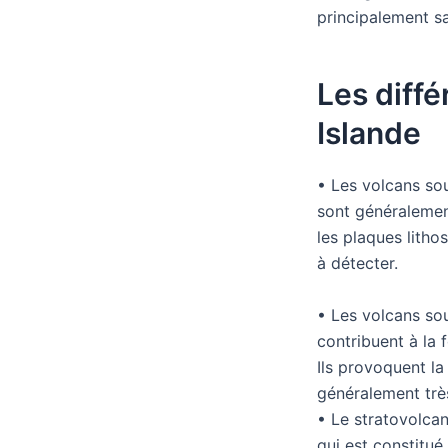
principalement sa
Les diffé
Islande
• Les volcans sou
sont généralement
les plaques litho
à détecter.
• Les volcans sou
contribuent à la 
Ils provoquent la
généralement trè
• Le stratovolcan
qui est constitué