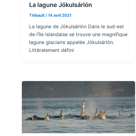
La lagune Jökulsárlón
Thibault
/
14 avril 2021
La lagune de Jökulsárlón Dans le sud-est
de l’île Islandaise se trouve une magnifique
lagune glaciaire appelée Jökulsárlón.
Littéralement défini